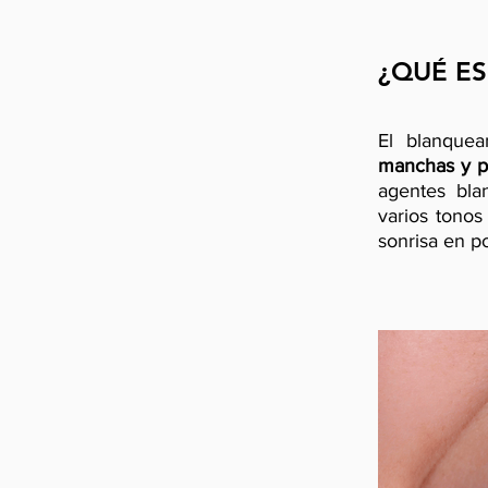
¿QUÉ E
El blanquea
manchas y pi
agentes bla
varios tonos
sonrisa en p