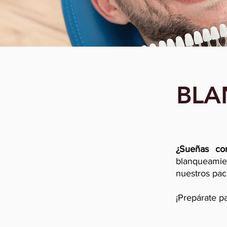
BLA
¿Sueñas con
blanqueamien
nuestros pac
¡Prepárate pa