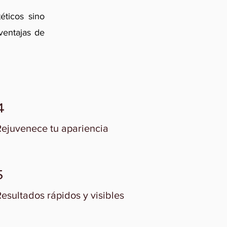
éticos sino
ventajas de
4
Rejuvenece tu apariencia
5
esultados rápidos y visibles​