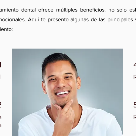
amiento dental ofrece múltiples beneficios, no solo est
ocionales. Aquí te presento algunas de las principales 
iento:
1
​
2
a
R
​