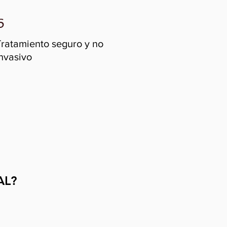
6
Tratamiento seguro y no
nvasivo
AL?