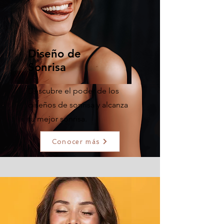
Diseño de
Sonrisa
Descubre el poder de los
diseños de sonrisa y alcanza
tu mejor sonrisa.
Conocer más