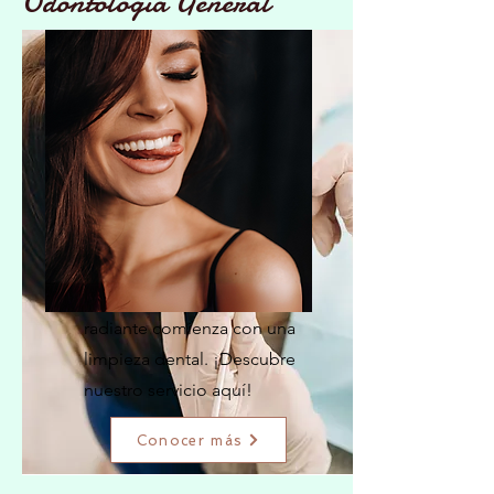
Odontología General
Limpieza Dental
La clave de una sonrisa
radiante comienza con una
limpieza dental. ¡Descubre
nuestro servicio aquí!
Conocer más