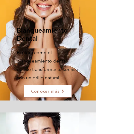
Blanqueamiento
Dental
Explora cómo el
blanqueamiento dental
puede transformar tu sonrisa
con un brillo natural.
Conocer más