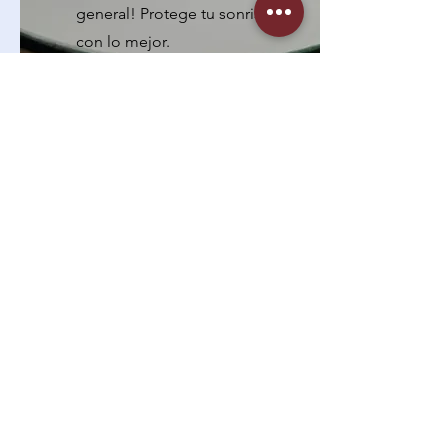
general! Protege tu sonrisa
con lo mejor.
Conocer más
Protector Bucal
Boxeo
Protege tus dientes y encías